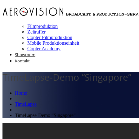
Filmproduktion
Zeitraffer
Copter Filmproduktion
Mobile Produktionseinheit
Copter Academy
Showroom
Kontakt
TimeLapse-Demo “Singapore”
Home
TimeLapse
TimeLapse-Demo “Singapore”