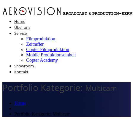
Home
Über uns
Service
Filmproduktion
Zeitraffer
Copter Filmproduktion
Mobile Produktionseinheit
Copter Academy
Showroom
Kontakt
Portfolio Kategorie:
Multicam
Home
Portfolio Kategorie: Multicam